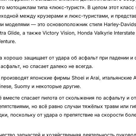
го мотоциклам типа «люкс-турист». В целом этот класс 
ходной между крузерами и люкс-туристами, и представ
и моделями — это основоположник стиля Harley-Davids
tra Glide, а также Victory Vision, Honda Valkyrie Interstat
enture.
а хорошо защищает от удара об асфальт при падении и 
 асфальт, но спасает далеко не всегда.
 производят японские фирмы Shoei и Arai, итальянские A
inese, Suomy и некоторые другие.
ё вместе спасает пилота от скольжения по асфальту и от
епятствиями, но всё равно случаи тяжёлых травм или ги
дки, поскольку от удара о препятствие на скорости бол
чество запчастей и хозяйственная деятельность руково