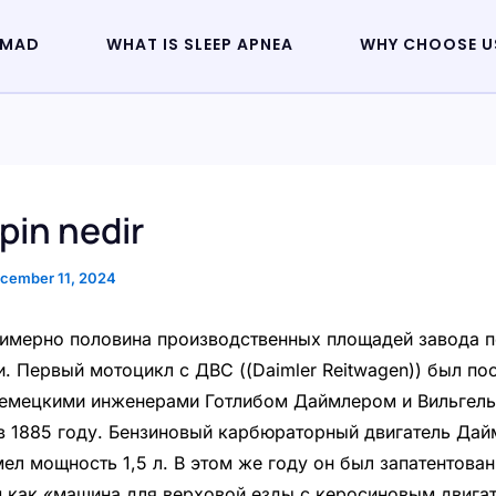
 MAD
WHAT IS SLEEP APNEA
WHY CHOOSE U
pin nedir
cember 11, 2024
имерно половина производственных площадей завода 
и. Первый мотоцикл с ДВС ((Daimler Reitwagen)) был по
немецкими инженерами Готлибом Даймлером и Вильгел
 1885 году. Бензиновый карбюраторный двигатель Дай
ел мощность 1,5 л. В этом же году он был запатентован
как «машина для верховой езды с керосиновым двига