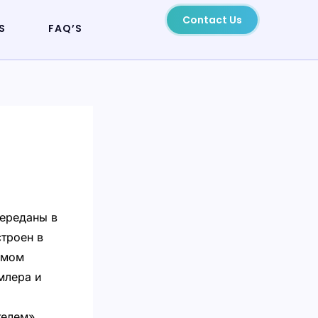
Contact Us
S
FAQ’S
переданы в
строен в
ьмом
млера и
телем».