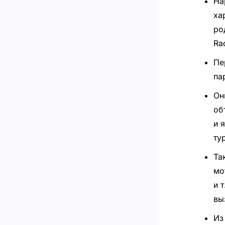
На
ха
ро
Ra
Пе
па
Он
об
и 
ту
Та
мо
и 
вы
Из