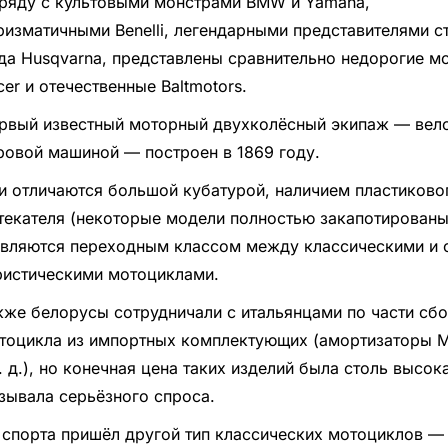
ряду с культовыми монстрами BMW и Yamaha,
ризматичными Benelli, легендарными представителями с
да Husqvarna, представлены сравнительно недорогие м
cer и отечественные Baltmotors.
рвый известный моторный двухколёсный экипаж — вел
ровой машиной — построен в 1869 году.
и отличаются большой кубатурой, наличием пластиково
текателя (некоторые модели полностью закапотированы 
являются переходным классом между классическими и 
ристическими мотоциклами.
кже белорусы сотрудничали с итальянцами по части сбо
тоцикла из импортных комплектующих (амортизаторы M
т. д.), но конечная цена таких изделий была столь высока
зывала серьёзного спроса.
 спорта пришёл другой тип классических мотоциклов —