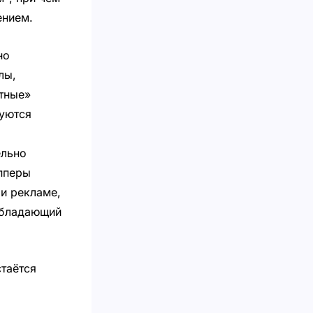
ением.
но
лы,
етные»
зуются
ельно
опперы
 и рекламе,
обладающий
таётся