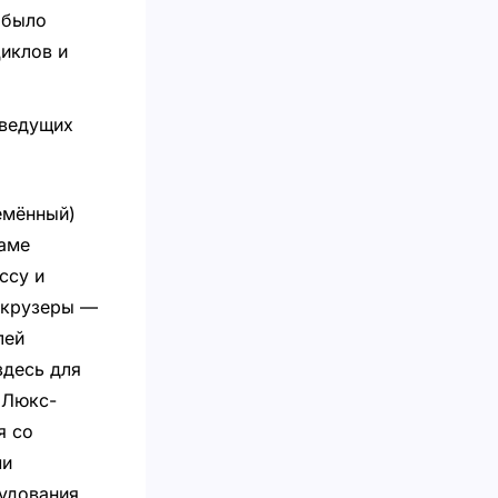
 было
иклов и
 ведущих
емённый)
раме
ссу и
-крузеры —
лей
здесь для
 Люкс-
я со
ми
удования,