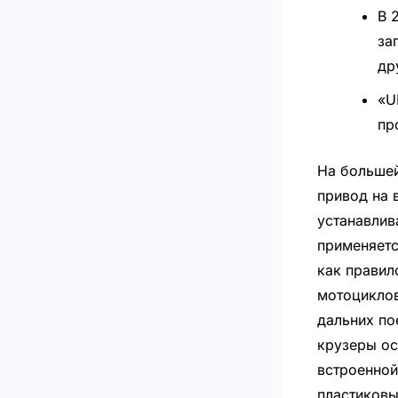
В 
за
др
«U
пр
На большей
привод на 
устанавлив
применяетс
как правил
мотоциклов
дальних по
крузеры ос
встроенной
пластиковы