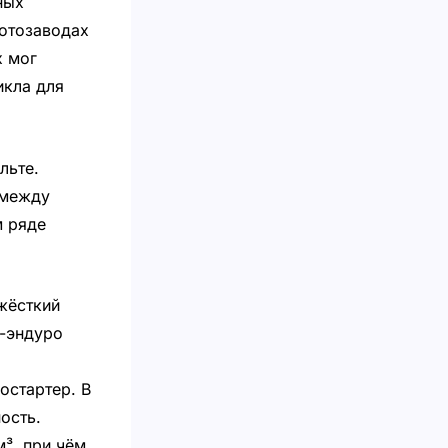
ных
мотозаводах
х мог
икла для
льте.
 между
м ряде
жёсткий
д-эндуро
остартер. В
ость.
м³, при чём