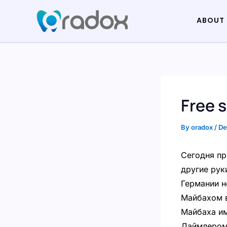
Skip
ABOUT
to
content
Free s
By
oradox
/
De
Сегодня пр
другие рук
Германии 
Майбахом в
Майбаха им
Даймлером 