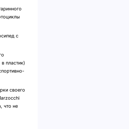
таринного
отоциклы
осипед с
го
в пластик)
спортивно-
рки своего
arzocchi
, что не