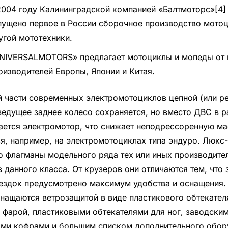
2004 году Калининградской компанией «Балтмоторс»[4]
пущено первое в России сборочное производство мотоц
угой мототехники.
NIVERSALMOTORS» предлагает мотоциклы и мопеды от
оизводителей Европы, Японии и Китая.
 части современных электромотоциклов цепной (или р
ведущее заднее колесо сохраняется, но вместо ДВС в 
ается электромотор, что снижает неподрессоренную ма
я, например, на электромотоциклах типа эндуро. Люкс
о флагманы модельного ряда тех или иных производите
 данного класса. От крузеров они отличаются тем, что 
ездок предусмотрено максимум удобства и оснащения.
нащаются ветрозащитой в виде пластикового обтекател
 фарой, пластиковыми обтекателями для ног, заводски
ми кофрами и большим списком дополнительного обор