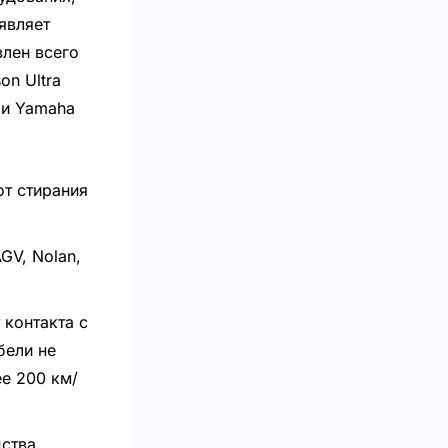
являет
лен всего
on Ultra
e и Yamaha
от стирания
GV, Nolan,
 контакта с
бели не
ее 200 км/
дства