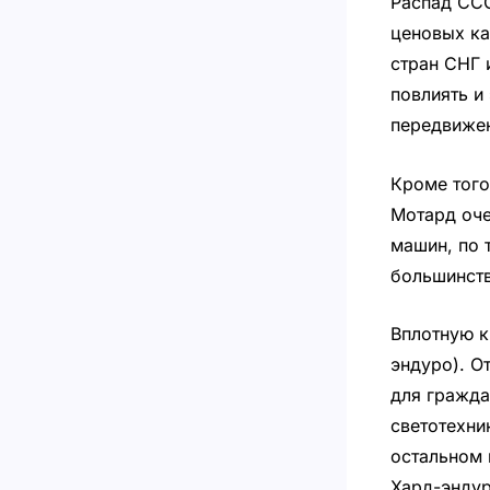
Распад ССС
ценовых ка
стран СНГ 
повлиять и
передвижен
Кроме того
Мотард оче
машин, по 
большинств
Вплотную к
эндуро). О
для гражда
светотехни
остальном 
Хард-эндур