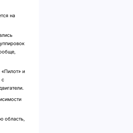
тся на
ались
руппировок
ообще,
 «Пилот» и
 с
двигатели.
висимости
ю область,