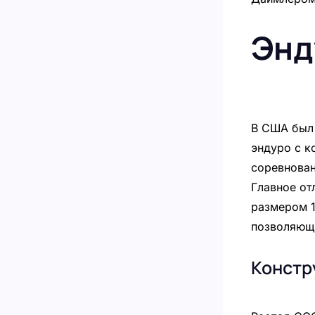
Энд
В США был 
эндуро с к
соревнован
Главное от
размером 1
позволяющи
Констр