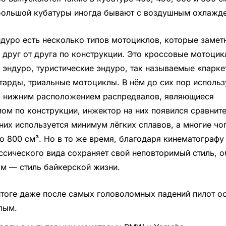
большой кубатуры иногда бывают с воздушным охлажд
ндуро есть несколько типов мотоциклов, которые замет
 друг от друга по конструкции. Это кроссовые мотоцик
 эндуро, туристические эндуро, так называемые «парк
тарды, триальные мотоциклы. В нём до сих пор исполь
с нижним расположением распредвалов, являющиеся
ом по конструкции, инжектор на них появился сравнит
 них используется минимум лёгких сплавов, а многие ч
о 800 см³. Но в то же время, благодаря кинематографу
ссического вида сохраняет свой неповторимый стиль, 
м — стиль байкерской жизни.
итоге даже после самых головоломных падений пилот ос
лым.