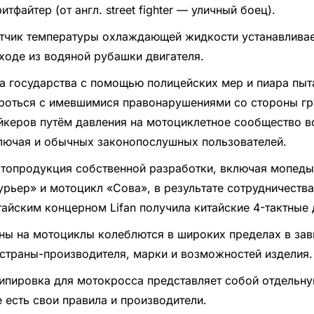
ритфайтер (от англ. street fighter — уличный боец).
тчик температуры охлаждающей жидкости устанавливае
ходе из водяной рубашки двигателя.
а государства с помощью полицейских мер и пиара пыт
роться с имевшимися правонарушениями со стороны г
йкеров путём давления на мотоциклетное сообщество в
лючая и обычных законопослушных пользователей.
топродукция собственной разработки, включая мопеды
урьер» и мотоцикл «Сова», в результате сотрудничества
тайским концерном Lifan получила китайские 4-тактные 
ны на мотоциклы колеблются в широких пределах в за
 страны-производителя, марки и возможностей изделия.
ипировка для мотокросса представляет собой отдельну
е есть свои правила и производители.