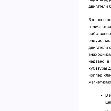
двигатели 
В классе э
отличаются
собственно
эндуро, мо
двигатели 
анахронизм
недавно, в
кубатуры д
чоппер кла
магнетизмо
В 
це