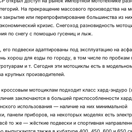
Р открыл доступ на рынок импортной мототехнике раз
тегорий. На прекращение массового производства на 
и закрытие или перепрофилирование большинства из ни
 экономический кризис. Снегоход разновидность мотоц
ия по снегу с помощью гусениц и лыж.
, его подвески адаптированы под эксплуатацию на асфа
нь хорош для езды по городу, в том числе по пробкам
тротуарам и т. Сегодня эти мотоциклы есть в модельно
а крупных производителей.
 кроссовым мотоциклам подходит класс хард-эндуро (
тличия заключаются в большей приспособленности хар
нского использования — наличие на них минимальной
ки, панели приборов, на некоторых моделях есть электр
всё то же — жёсткие подвески и спортивная направленн
о выпускаются также в кубатуре 400, 450, 600 и 650 с