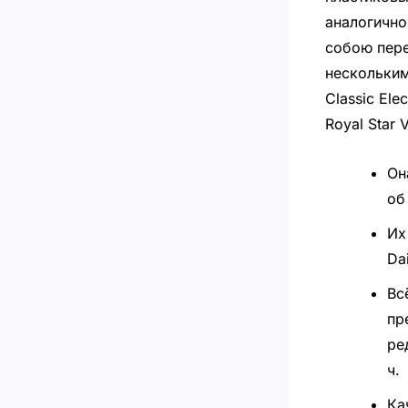
аналогично
собою пере
нескольким
Classic Elec
Royal Star V
Он
об
Их
Da
Вс
пр
ре
ч.
Ка