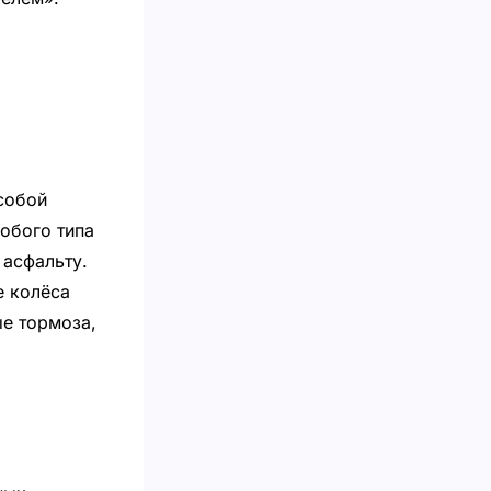
собой
обого типа
 асфальту.
е колёса
е тормоза,