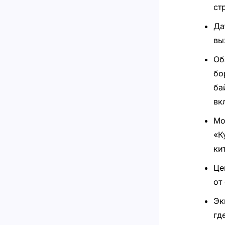
ст
Да
вы
Об
бо
ба
вк
Мо
«К
ки
Це
от
Эк
гд